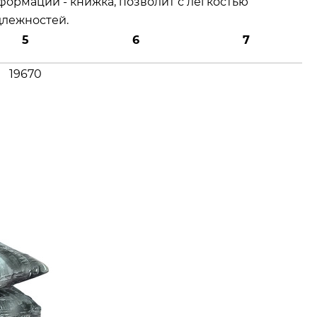
ормации - книжка, позволит с легкостью
длежностей.
5
6
7
19670