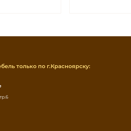
бель только по г.Красноярску:
е
тр.6